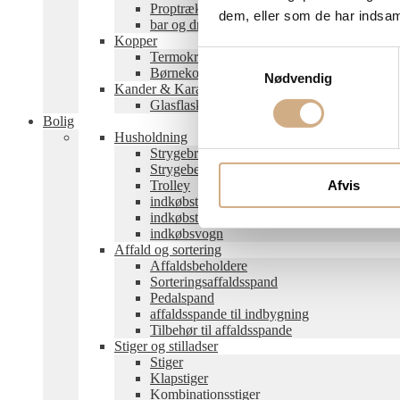
Proptrækker
dem, eller som de har indsaml
bar og drinks
Kopper
Termokrus
Samtykkevalg
Børnekopper og -krus
Nødvendig
Kander & Karafler
Glasflasker
Bolig
Husholdning
Strygebrætter
Strygebetræk
Afvis
Trolley
indkøbstaske
indkøbstrolley
indkøbsvogn
Affald og sortering
Affaldsbeholdere
Sorteringsaffaldsspand
Pedalspand
affaldsspande til indbygning
Tilbehør til affaldsspande
Stiger og stilladser
Stiger
Klapstiger
Kombinationsstiger