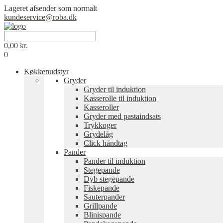
Lageret afsender som normalt
kundeservice@roba.dk
0,00
kr.
0
Køkkenudstyr
Gryder
Gryder til induktion
Kasserolle til induktion
Kasseroller
Gryder med pastaindsats
Trykkoger
Grydelåg
Click håndtag
Pander
Pander til induktion
Stegepande
Dyb stegepande
Fiskepande
Sauterpander
Grillpande
Blinispande