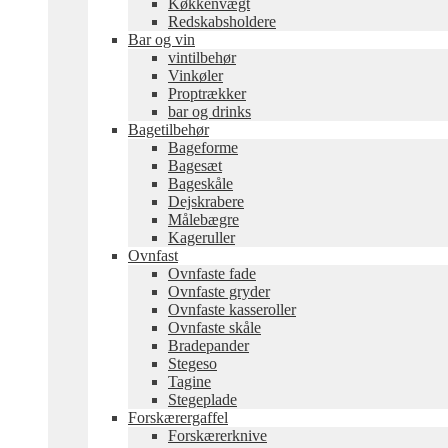
Køkkenvægt
Redskabsholdere
Bar og vin
vintilbehør
Vinkøler
Proptrækker
bar og drinks
Bagetilbehør
Bageforme
Bagesæt
Bageskåle
Dejskrabere
Målebægre
Kageruller
Ovnfast
Ovnfaste fade
Ovnfaste gryder
Ovnfaste kasseroller
Ovnfaste skåle
Bradepander
Stegeso
Tagine
Stegeplade
Forskærergaffel
Forskærerknive