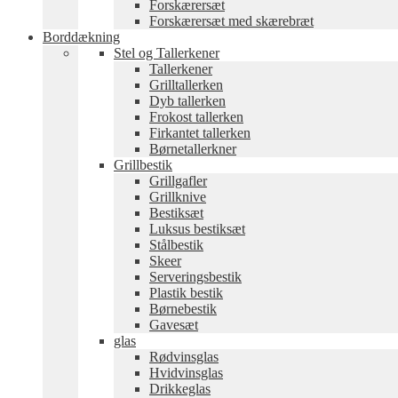
Forskærersæt
Forskærersæt med skærebræt
Borddækning
Stel og Tallerkener
Tallerkener
Grilltallerken
Dyb tallerken
Frokost tallerken
Firkantet tallerken
Børnetallerkner
Grillbestik
Grillgafler
Grillknive
Bestiksæt
Luksus bestiksæt
Stålbestik
Skeer
Serveringsbestik
Plastik bestik
Børnebestik
Gavesæt
glas
Rødvinsglas
Hvidvinsglas
Drikkeglas