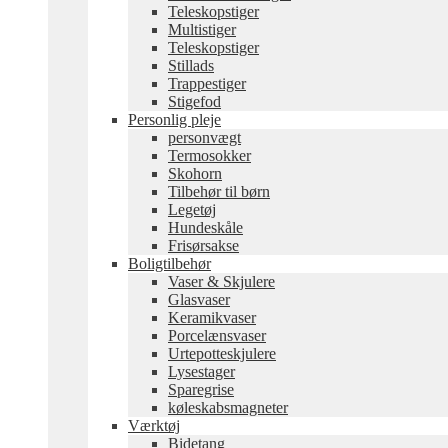
Teleskopstiger
Multistiger
Teleskopstiger
Stillads
Trappestiger
Stigefod
Personlig pleje
personvægt
Termosokker
Skohorn
Tilbehør til børn
Legetøj
Hundeskåle
Frisørsakse
Boligtilbehør
Vaser & Skjulere
Glasvaser
Keramikvaser
Porcelænsvaser
Urtepotteskjulere
Lysestager
Sparegrise
køleskabsmagneter
Værktøj
Bidetang