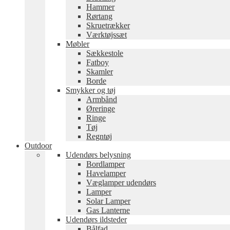
Hammer
Rørtang
Skruetrækker
Værktøjssæt
Møbler
Sækkestole
Fatboy
Skamler
Borde
Smykker og tøj
Armbånd
Øreringe
Ringe
Tøj
Regntøj
Outdoor
Udendørs belysning
Bordlamper
Havelamper
Væglamper udendørs
Lamper
Solar Lamper
Gas Lanterne
Udendørs ildsteder
Bålfad