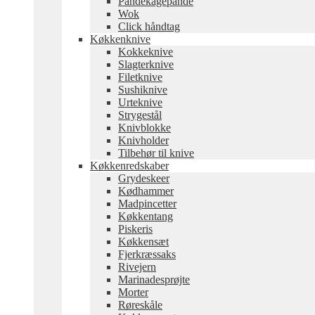
Pandekagepande
Wok
Click håndtag
Køkkenknive
Kokkeknive
Slagterknive
Filetknive
Sushiknive
Urteknive
Strygestål
Knivblokke
Knivholder
Tilbehør til knive
Køkkenredskaber
Grydeskeer
Kødhammer
Madpincetter
Køkkentang
Piskeris
Køkkensæt
Fjerkræssaks
Rivejern
Marinadesprøjte
Morter
Røreskåle