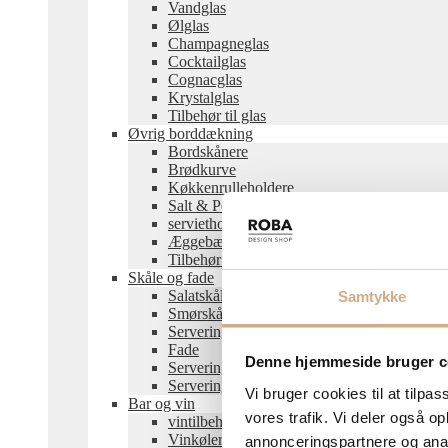
Vandglas
Ølglas
Champagneglas
Cocktailglas
Cognacglas
Krystalglas
Tilbehør til glas
Øvrig borddækning
Bordskånere
Brødkurve
Køkkenrulleholdere
Salt & Pebersæt
servietholdere
Æggebægere
Tilbehør til borddækning
Skåle og fade
Salatskåle
Samtykke
Smørskåle
Serveringsskåle
Fade
Denne hjemmeside bruger c
Serveringstallerkener
Serveringsbakker
Vi bruger cookies til at tilpas
Bar og vin
vores trafik. Vi deler også 
vintilbehør
Vinkøler
annonceringspartnere og anal