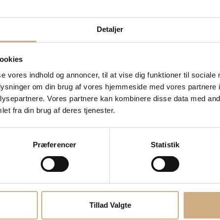
Detaljer
ookies
se vores indhold og annoncer, til at vise dig funktioner til sociale
oplysninger om din brug af vores hjemmeside med vores partnere i
IP
ysepartnere. Vores partnere kan kombinere disse data med andr
et fra din brug af deres tjenester.
T GASTROGUSS.
sociation.
Præferencer
Statistik
es konkurrencer
et danske kokkelandshold, har vundet flotte præmier med WORLD´S 
der, grillpander, gryder, trykkoger og meget mere –
en induktions bund De kan bruges i ovnen optil 240 °C.
iel udviklet belægning til WORLD´S BEST PAN:
Tillad Valgte
ægningen gør at panderne er ekstrem nemme at rengøre