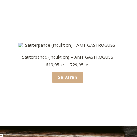
Sauterpande (Induktion) – AMT GASTROGUSS
619,95
kr.
–
729,95
kr.
Se varen
B