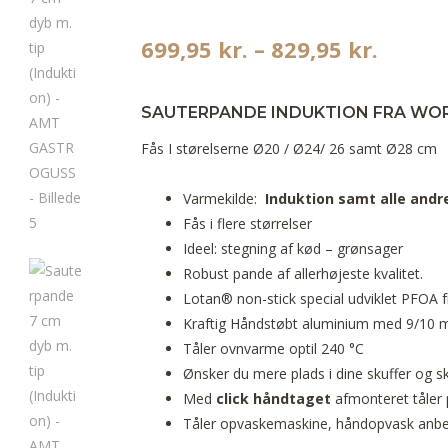
699,95
kr.
–
829,95
kr.
SAUTERPANDE
INDUKTION
FRA WOR
Fås I størelserne Ø20 / Ø24/ 26 samt Ø28 cm
Varmekilde:
Induktion samt alle andr
Fås i flere størrelser
Ideel: stegning af kød – grønsager
Robust pande af allerhøjeste kvalitet.
Lotan® non-stick special udviklet PFOA f
Kraftig Håndstøbt aluminium med 9/10
Tåler ovnvarme optil 240 °C
Ønsker du mere plads i dine skuffer og 
Med
click håndtaget
afmonteret tåler 
Tåler opvaskemaskine, håndopvask anbe