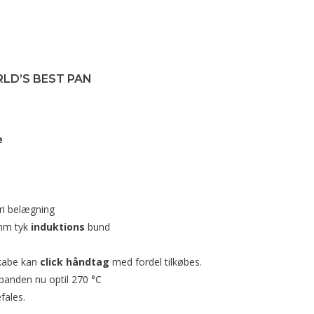
LD’S BEST PAN
e
ri belægning
 mm tyk
induktions
bund
skabe kan
click håndtag
med fordel tilkøbes.
panden nu optil 270 °C
fales.