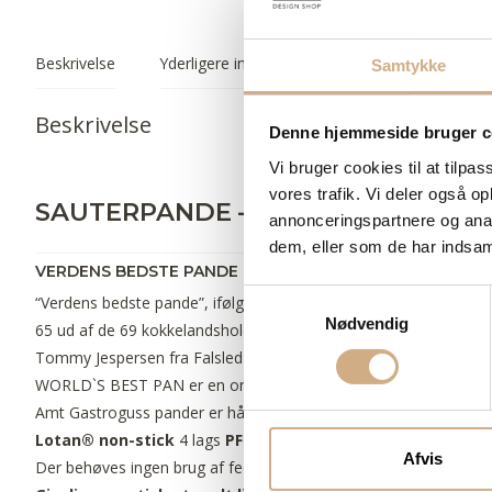
Beskrivelse
Yderligere information
Samtykke
Beskrivelse
Denne hjemmeside bruger c
Vi bruger cookies til at tilpas
vores trafik. Vi deler også 
SAUTERPANDE –
INDUKTION
MED T
annonceringspartnere og anal
dem, eller som de har indsaml
VERDENS BEDSTE PANDE “WORLD’S BEST PAN” FRA AM
S
“Verdens bedste pande”, ifølge VKD, den største tyske Kokke As
Nødvendig
a
65 ud af de 69 kokkelandshold bruger WORLD´S BEST PAN I der
m
Tommy Jespersen fra Falsled Kro på Fyn har været en del af d
t
WORLD`S BEST PAN er en omfattende serie af kogegrej stegepan
y
Amt Gastroguss pander er håndstøbte og fås enten med eller ud
k
Lotan® non-stick
4 lags
PFOA fri belægning
er en helt spec
k
Afvis
Der behøves ingen brug af fedtstof ved stegningen, Lotan bel
e