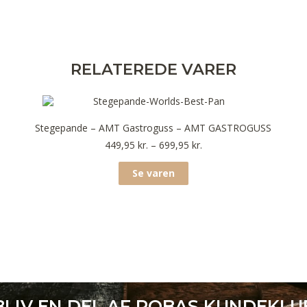
RELATEREDE VARER
Stegepande – AMT Gastroguss – AMT GASTROGUSS
449,95
kr.
–
699,95
kr.
Se varen
BLIV EN DEL AF ROBAS KUNDEKLU