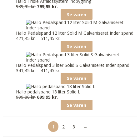
Hailo Trible Affaldssystem indbygning
989,95
kr.
799,95
kr.
Se varen
Hailo Pedalspand 12 liter Solid M Galvaniseret Inder spand
421,45
kr.
–
511,45
kr.
Se varen
Hailo Pedalspand 3 liter Solid S Galvaniseret Inder spand
341,45
kr.
–
411,45
kr.
Se varen
Hailo pedalspand 18 liter Solid L
999,00
kr.
699,95
kr.
Se varen
1
2
3
→