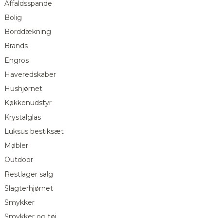
Affaldsspande
Bolig
Borddækning
Brands
Engros
Haveredskaber
Hushjørnet
Køkkenudstyr
Krystalglas
Luksus bestiksæt
Møbler
Outdoor
Restlager salg
Slagterhjørnet
Smykker
Smykker og tøj