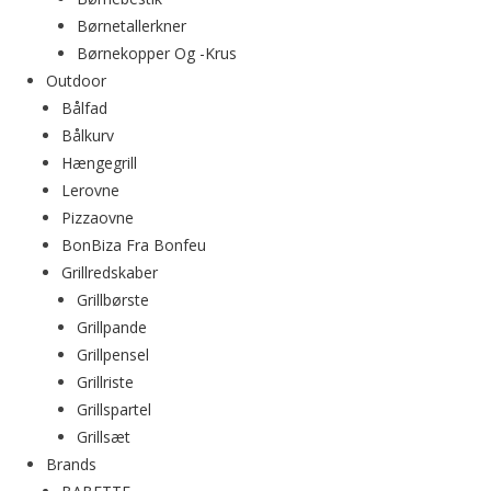
Børnetallerkner
Børnekopper Og -krus
Outdoor
Bålfad
Bålkurv
Hængegrill
Lerovne
Pizzaovne
BonBiza Fra Bonfeu
Grillredskaber
Grillbørste
Grillpande
Grillpensel
Grillriste
Grillspartel
Grillsæt
Brands