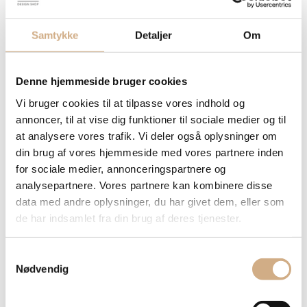
Tilbud
Alle Tilbud
Samtykke
Detaljer
Om
Tilbud Tramontina
Tilbud Outdoor
Tilbud – Rolser
Denne hjemmeside bruger cookies
Tilbud – Hailo
Vi bruger cookies til at tilpasse vores indhold og
Tilbud – Regas
annoncer, til at vise dig funktioner til sociale medier og til
Tilbud – OLDEMORS`S TRÆREDSKABER
at analysere vores trafik. Vi deler også oplysninger om
Tilbud – Sandra Rich
din brug af vores hjemmeside med vores partnere inden
Tilbud – Brickstorage
for sociale medier, annonceringspartnere og
Tilbud – Steel Function
analysepartnere. Vores partnere kan kombinere disse
Tilbud – BMS
data med andre oplysninger, du har givet dem, eller som
Tilbud – Joouly
de har indsamlet fra din brug af deres tjenester.
Tilbud – Campur
Tilbud – CHIC
S
Tilbud – F2D
Nødvendig
a
Tilbud – Domo
m
Tilbud – Gastropan
t