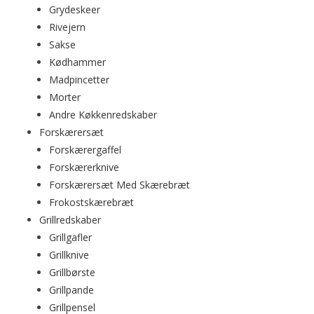
Grydeskeer
Rivejern
Sakse
Kødhammer
Madpincetter
Morter
Andre Køkkenredskaber
Forskærersæt
Forskærergaffel
Forskærerknive
Forskærersæt Med Skærebræt
Frokostskærebræt
Grillredskaber
Grillgafler
Grillknive
Grillbørste
Grillpande
Grillpensel