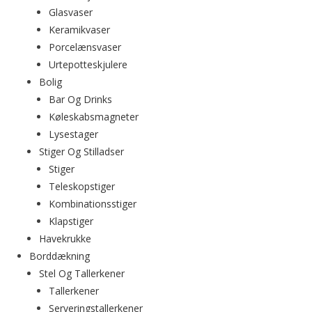
Glasvaser
Keramikvaser
Porcelænsvaser
Urtepotteskjulere
Bolig
Bar Og Drinks
Køleskabsmagneter
Lysestager
Stiger Og Stilladser
Stiger
Teleskopstiger
Kombinationsstiger
Klapstiger
Havekrukke
Borddækning
Stel Og Tallerkener
Tallerkener
Serveringstallerkener