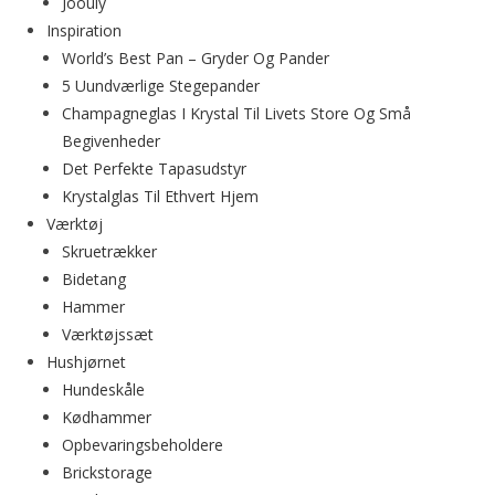
Joouly
Inspiration
World’s Best Pan – Gryder Og Pander
5 Uundværlige Stegepander
Champagneglas I Krystal Til Livets Store Og Små
Begivenheder
Det Perfekte Tapasudstyr
Krystalglas Til Ethvert Hjem
Værktøj
Skruetrækker
Bidetang
Hammer
Værktøjssæt
Hushjørnet
Hundeskåle
Kødhammer
Opbevaringsbeholdere
Brickstorage