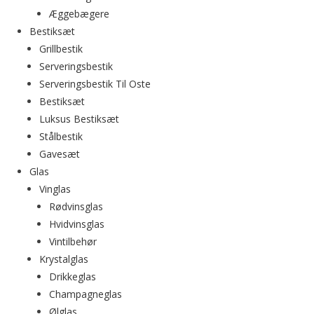
Æggebægere
Bestiksæt
Grillbestik
Serveringsbestik
Serveringsbestik Til Oste
Bestiksæt
Luksus Bestiksæt
Stålbestik
Gavesæt
Glas
Vinglas
Rødvinsglas
Hvidvinsglas
Vintilbehør
Krystalglas
Drikkeglas
Champagneglas
Ølglas