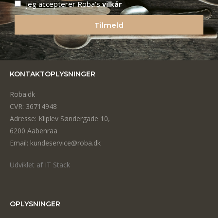
jeg accepterer Roba's
vilkår
Tilmeld
KONTAKTOPLYSNINGER
Roba.dk
CVR: 36714948
Adresse: Kliplev Søndergade 10,
6200 Aabenraa
Email: kundeservice@roba.dk
Udviklet af IT Stack
OPLYSNINGER