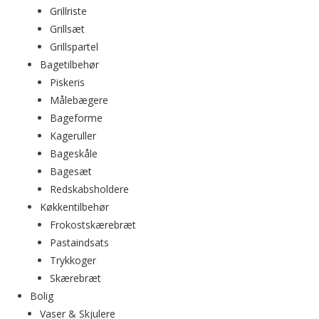
Grillriste
Grillsæt
Grillspartel
Bagetilbehør
Piskeris
Målebægere
Bageforme
Kageruller
Bageskåle
Bagesæt
Redskabsholdere
Køkkentilbehør
Frokostskærebræt
Pastaindsats
Trykkoger
Skærebræt
Bolig
Vaser & Skjulere