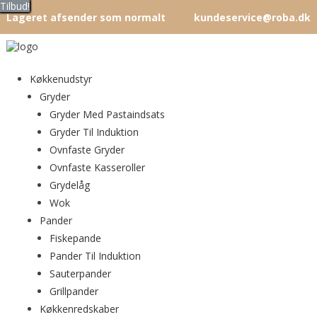
Tilbud!
Tilbud!
Tilbud!
Tilbud!
Tilbud!
Tilbud!
Tilbud!
Tilbud!
Tilbud!
Tilbud!
Tilbud!
Tilbud!
Lageret afsender som normalt
kundeservice@roba.dk
Køkkenudstyr
Gryder
Gryder Med Pastaindsats
Gryder Til Induktion
Ovnfaste Gryder
Ovnfaste Kasseroller
Grydelåg
Wok
Pander
Fiskepande
Pander Til Induktion
Sauterpander
Grillpander
Køkkenredskaber