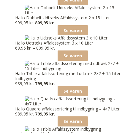
Hailo Dobbelt Udtræks Affaldssystem 2 x 15 Liter
999,95
kr.
809,95
kr.
Se varen
Hailo Udtræks Affaldssystem 3 x 10 Liter
69,95
kr.
–
809,95
kr.
Se varen
Hailo Trible affaldssortering med udtræk 2×7 + 15 Liter
Indbygning
989,95
kr.
799,95
kr.
Se varen
Hailo Quadro affaldssortering til indbygning – 4×7 Liter
989,95
kr.
799,95
kr.
Se varen