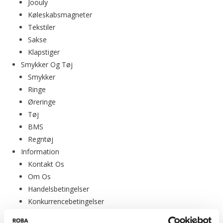
Joouly
Køleskabsmagneter
Tekstiler
Sakse
Klapstiger
Smykker Og Tøj
Smykker
Ringe
Øreringe
Tøj
BMS
Regntøj
Information
Kontakt Os
Om Os
Handelsbetingelser
Konkurrencebetingelser
Cookies Og Privatlivspolitik