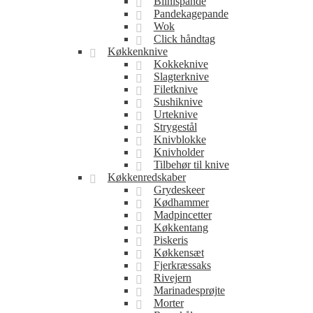
Blinispande
Pandekagepande
Wok
Click håndtag
Køkkenknive
Kokkeknive
Slagterknive
Filetknive
Sushiknive
Urteknive
Strygestål
Knivblokke
Knivholder
Tilbehør til knive
Køkkenredskaber
Grydeskeer
Kødhammer
Madpincetter
Køkkentang
Piskeris
Køkkensæt
Fjerkræssaks
Rivejern
Marinadesprøjte
Morter