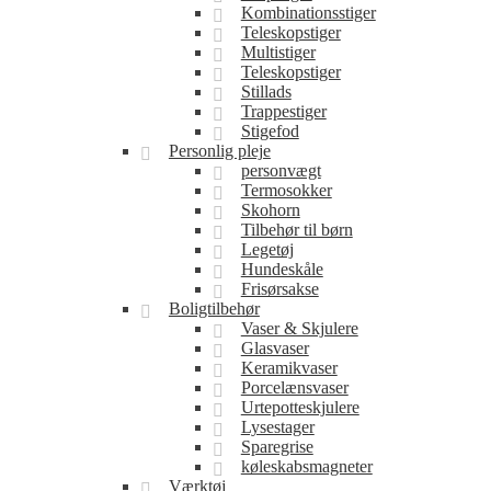
Kombinationsstiger
Teleskopstiger
Multistiger
Teleskopstiger
Stillads
Trappestiger
Stigefod
Personlig pleje
personvægt
Termosokker
Skohorn
Tilbehør til børn
Legetøj
Hundeskåle
Frisørsakse
Boligtilbehør
Vaser & Skjulere
Glasvaser
Keramikvaser
Porcelænsvaser
Urtepotteskjulere
Lysestager
Sparegrise
køleskabsmagneter
Værktøj