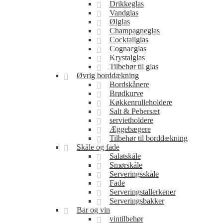
Drikkeglas
Vandglas
Ølglas
Champagneglas
Cocktailglas
Cognacglas
Krystalglas
Tilbehør til glas
Øvrig borddækning
Bordskånere
Brødkurve
Køkkenrulleholdere
Salt & Pebersæt
servietholdere
Æggebægere
Tilbehør til borddækning
Skåle og fade
Salatskåle
Smørskåle
Serveringsskåle
Fade
Serveringstallerkener
Serveringsbakker
Bar og vin
vintilbehør