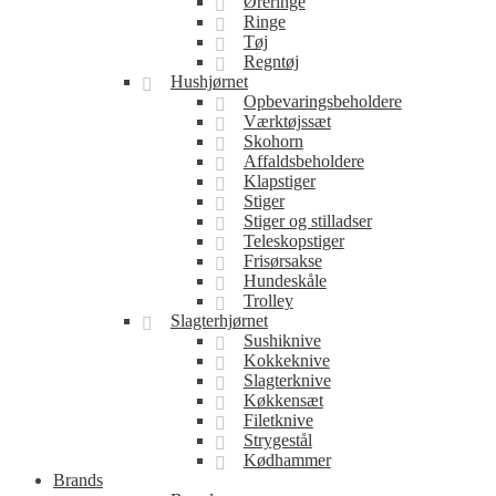
Øreringe
Ringe
Tøj
Regntøj
Hushjørnet
Opbevaringsbeholdere
Værktøjssæt
Skohorn
Affaldsbeholdere
Klapstiger
Stiger
Stiger og stilladser
Teleskopstiger
Frisørsakse
Hundeskåle
Trolley
Slagterhjørnet
Sushiknive
Kokkeknive
Slagterknive
Køkkensæt
Filetknive
Strygestål
Kødhammer
Brands