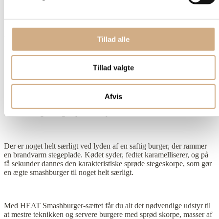
kan vælges på varesiden
Varenummer (SKU):
HT.01 HEAT Smash burgersæt 5 dele
Kategorier:
andre køkkenredskaber
,
Grill / BBQ
,
Grillredskaber
,
HEAT
,
Køkkenredskaber
,
Outdoor
Tillad alle
Beskrivelse
Yderligere information
Tillad valgte
Beskrivelse
HEAT Smashburger-sæt – 5 dele
Afvis
Skab den ægte burgeroplevelse hjemme i haven.
Der er noget helt særligt ved lyden af en saftig burger, der rammer
en brandvarm stegeplade. Kødet syder, fedtet karamelliserer, og på
få sekunder dannes den karakteristiske sprøde stegeskorpe, som gør
en ægte smashburger til noget helt særligt.
Med HEAT Smashburger-sættet får du alt det nødvendige udstyr til
at mestre teknikken og servere burgere med sprød skorpe, masser af