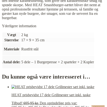
den intense karamellisering, som giver den karakteristiske smag og
sprøde skorpe. Med HEAT Smashburger-sættet bliver det nemt at
opnå professionelle resultater hjemme på terrassen, så familie og
gæster kan nyde burgere, der smager, som var de serveret fra en
burgerbar.
Yderligere information
Vægt
2 kg
Størrelse
17 × 9 × 35 cm
Materiale
Rustfrit stål
Antal dele:
5 dele – 1 Burgerpresse + 2 sparteler + 2 Kupler
Du kunne også være interesseret i…
HEAT prisbevidst 17 dele Grillmester sæt inkl. taske
Tilbud!
695,95
kr.
Den oprindelige pris var: