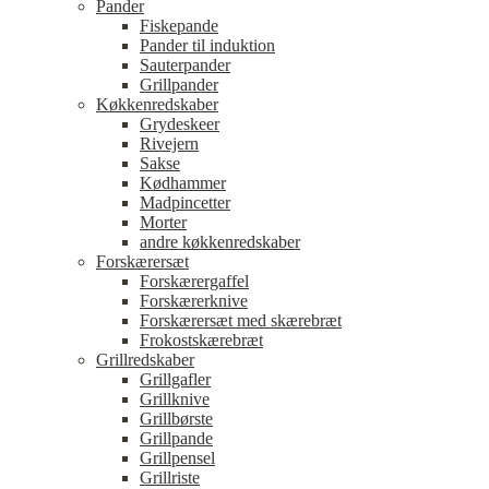
Pander
Fiskepande
Pander til induktion
Sauterpander
Grillpander
Køkkenredskaber
Grydeskeer
Rivejern
Sakse
Kødhammer
Madpincetter
Morter
andre køkkenredskaber
Forskærersæt
Forskærergaffel
Forskærerknive
Forskærersæt med skærebræt
Frokostskærebræt
Grillredskaber
Grillgafler
Grillknive
Grillbørste
Grillpande
Grillpensel
Grillriste