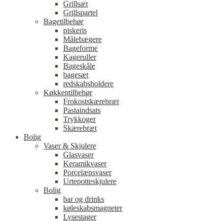
Grillsæt
Grillspartel
Bagetilbehør
piskeris
Målebægere
Bageforme
Kageruller
Bageskåle
bagesæt
redskabsholdere
Køkkentilbehør
Frokostskærebræt
Pastaindsats
Trykkoger
Skærebræt
Bolig
Vaser & Skjulere
Glasvaser
Keramikvaser
Porcelænsvaser
Urtepotteskjulere
Bolig
bar og drinks
køleskabsmagneter
Lysestager