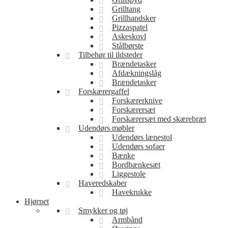
Grilltang
Grillhandsker
Pizzaspatel
Askeskovl
Stålbørste
Tilbehør til ildsteder
Brændetasker
Afdækningslåg
Brændetasker
Forskærergaffel
Forskærerknive
Forskærersæt
Forskærersæt med skærebræt
Udendørs møbler
Udendørs lænestol
Udendørs sofaer
Bænke
Bordbænkesæt
Liggestole
Haveredskaber
Havekrukke
Hjørnet
Smykker og tøj
Armbånd