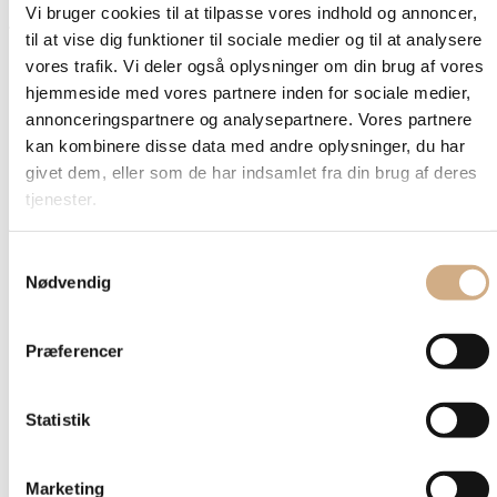
Vi bruger cookies til at tilpasse vores indhold og annoncer,
Tilbehør:
til at vise dig funktioner til sociale medier og til at analysere
vores trafik. Vi deler også oplysninger om din brug af vores
Bonfeu Håndlavet BBQ OIiekande 750 gram
hjemmeside med vores partnere inden for sociale medier,
399,95
kr.
Den oprindelige pris var: 399,95 kr..
299,95
kr.
Den
annonceringspartnere og analysepartnere. Vores partnere
aktuelle pris er: 299,95 kr..
kan kombinere disse data med andre oplysninger, du har
Antal
givet dem, eller som de har indsamlet fra din brug af deres
Tilføj til kurv
tjenester.
HEAT prisbevidst 17 dele Grillmester sæt inkl. taske
Samtykkevalg
Nødvendig
695,95
kr.
Den oprindelige pris var: 695,95 kr..
495,95
kr.
Den
aktuelle pris er: 495,95 kr..
Antal
Præferencer
Tilføj til kurv
Effektive bio-optændingsruller i træuld
Statistik
67,60
kr.
–
197,60
kr.
Prisinterval: 67,60 kr. til 197,60 kr.
Vælg muligheder
Dette vare har flere varianter. Mulighederne
Marketing