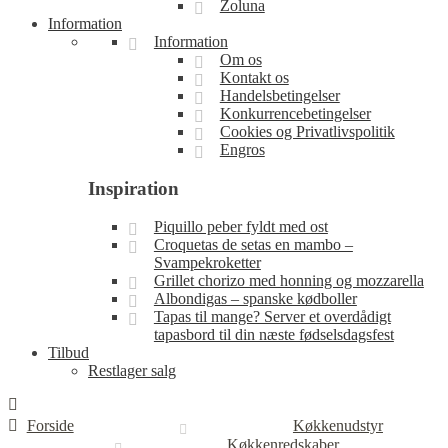
Zoluna
Information
Information
Om os
Kontakt os
Handelsbetingelser
Konkurrencebetingelser
Cookies og Privatlivspolitik
Engros
Inspiration
Piquillo peber fyldt med ost
Croquetas de setas en mambo –
Svampekroketter
Grillet chorizo med honning og mozzarella
Albondigas – spanske kødboller
Tapas til mange? Server et overdådigt
tapasbord til din næste fødselsdagsfest
Tilbud
Restlager salg
Forside
Køkkenudstyr
Køkkenredskaber