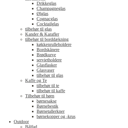
Drikkeglas
Champagneglas
Ølglas
Cognacglas
Cocktailglas
tilbehør til glas
Kander & Karafler
tilbehør til borddækning
køkkenrulleholdere
Bordskånere
Brødkurve
servietholdere
Glasflasker
Glasvaser
tilbehør til glas
Kaffe og Te
tilbehør til te
tilbehør til kaffe
Tilbehør til børn
børnesakse
Børnebestik
Børnetallerkner
børnekopper og -krus
Outdoor
Bålfad