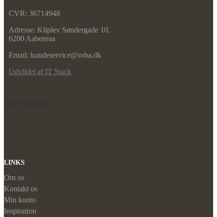
CVR: 36714948
Adresse: Kliplev Søndergade 10,
6200 Aabenraa
Email: kundeservice@roba.dk
Udviklet af IT Stack
oplysninger
Handelsbetingelser
Cookies- og Privatlivspolitik
Konkurrencebetingelser
Find smiley
LINKS
Om os
Kontakt os
Min konto
Inspiration