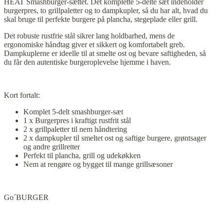
HEAT Smashburger-sættet. Det komplette 5-delte sæt indeholder
burgerpres, to grillpaletter og to dampkupler, så du har alt, hvad du
skal bruge til perfekte burgere på plancha, stegeplade eller grill.
Det robuste rustfrie stål sikrer lang holdbarhed, mens de
ergonomiske håndtag giver et sikkert og komfortabelt greb.
Dampkuplerne er ideelle til at smelte ost og bevare saftigheden, så
du får den autentiske burgeroplevelse hjemme i haven.
Kort fortalt:
Komplet 5-delt smashburger-sæt
1 x Burgerpres i kraftigt rustfrit stål
2 x grillpaletter til nem håndtering
2 x dampkupler til smeltet ost og saftige burgere, grøntsager
og andre grillretter
Perfekt til plancha, grill og udekøkken
Nem at rengøre og bygget til mange grillsæsoner
Go´BURGER