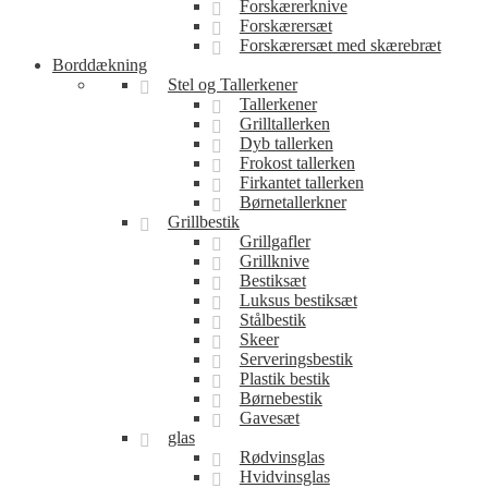
Forskærerknive
Forskærersæt
Forskærersæt med skærebræt
Borddækning
Stel og Tallerkener
Tallerkener
Grilltallerken
Dyb tallerken
Frokost tallerken
Firkantet tallerken
Børnetallerkner
Grillbestik
Grillgafler
Grillknive
Bestiksæt
Luksus bestiksæt
Stålbestik
Skeer
Serveringsbestik
Plastik bestik
Børnebestik
Gavesæt
glas
Rødvinsglas
Hvidvinsglas