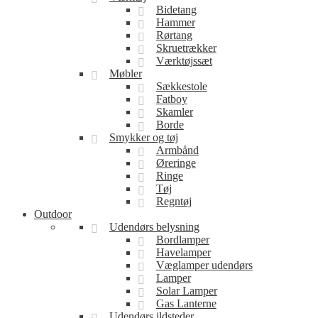
Bidetang
Hammer
Rørtang
Skruetrækker
Værktøjssæt
Møbler
Sækkestole
Fatboy
Skamler
Borde
Smykker og tøj
Armbånd
Øreringe
Ringe
Tøj
Regntøj
Outdoor
Udendørs belysning
Bordlamper
Havelamper
Væglamper udendørs
Lamper
Solar Lamper
Gas Lanterne
Udendørs ildsteder