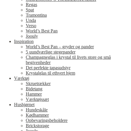
Regas
Spat
Tramontina
Unda
Verso
World’s Best Pan
Joouly
Inspiration
World’s Best Pan – gryder og pander
5 uundværlige stegepander
Champagneglas i krystal til livets store og små
begivenheder
Det perfekte tapasudstyr
Krystalglas til ethvert hjem
Værktøj
Skruetrækker
Bidetang
Hammer
Værktøjssæt
Hushjørnet
Hundeskåle
Kødhammer
Opbevaringsbeholdere
Brickstorage
Joouly