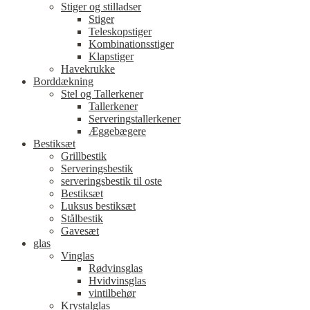
Stiger og stilladser
Stiger
Teleskopstiger
Kombinationsstiger
Klapstiger
Havekrukke
Borddækning
Stel og Tallerkener
Tallerkener
Serveringstallerkener
Æggebægere
Bestiksæt
Grillbestik
Serveringsbestik
serveringsbestik til oste
Bestiksæt
Luksus bestiksæt
Stålbestik
Gavesæt
glas
Vinglas
Rødvinsglas
Hvidvinsglas
vintilbehør
Krystalglas