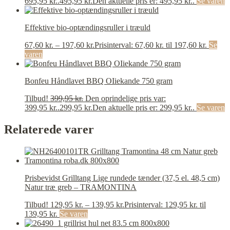
695,95 kr..
495,95
kr.
Den aktuelle pris er: 495,95 kr..
Se varen
Effektive bio-optændingsruller i træuld
67,60
kr.
–
197,60
kr.
Prisinterval: 67,60 kr. til 197,60 kr.
Se
varen
Bonfeu Håndlavet BBQ OIiekande 750 gram
Tilbud!
399,95
kr.
Den oprindelige pris var:
399,95 kr..
299,95
kr.
Den aktuelle pris er: 299,95 kr..
Se varen
Relaterede varer
Prisbevidst Grilltang Lige rundede tænder (37,5 el. 48,5 cm)
Natur træ greb – TRAMONTINA
Tilbud!
129,95
kr.
–
139,95
kr.
Prisinterval: 129,95 kr. til
139,95 kr.
Se varen