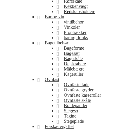
Røreskåle
Køkkenvægt
Redskabsholdere
Bar og vin
vintilbehør
Vinkøler
Proptrækker
bar og drinks
Bagetilbehør
Bageforme
Bagesæt
Bageskåle
Dejskrabere
Målebægre
Kageruller
Ovnfast
Ovnfaste fade
Ovnfaste gryder
Ovnfaste kasseroller
Ovnfaste skåle
Bradepander
Stegeso
Tagine
Stegeplade
Forskærergaffel