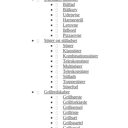
Bålfad
Bålkurv
Udepejse
Hængegrill
Lerovne
Ildbord
Pizzaovne
Stiger og stilladser
Stiger
Klapstiger
Kombinationsstiger
Teleskopstiger
Multistiger
Teleskopstiger
Stillads
Trappestiger
Stigefod
Grillredskaber
Grillbørste
Grillforklæde
Grillpensel
Grillriste
Grillsæt
Grillspartel
Grillspyd