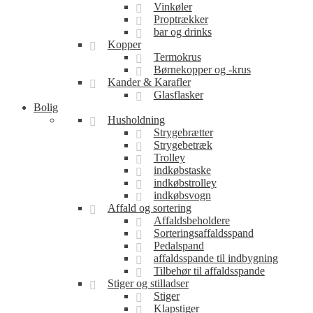
Vinkøler
Proptrækker
bar og drinks
Kopper
Termokrus
Børnekopper og -krus
Kander & Karafler
Glasflasker
Bolig
Husholdning
Strygebrætter
Strygebetræk
Trolley
indkøbstaske
indkøbstrolley
indkøbsvogn
Affald og sortering
Affaldsbeholdere
Sorteringsaffaldsspand
Pedalspand
affaldsspande til indbygning
Tilbehør til affaldsspande
Stiger og stilladser
Stiger
Klapstiger