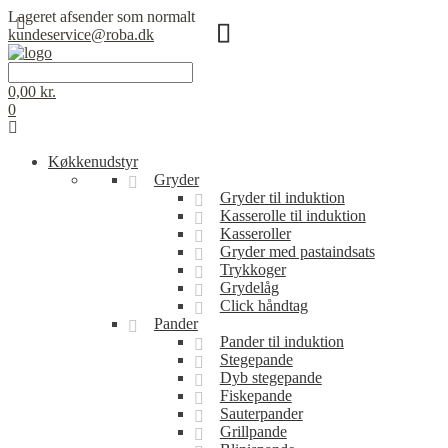
Lageret afsender som normalt
kundeservice@roba.dk
0,00
kr.
0
Køkkenudstyr
Gryder
Gryder til induktion
Kasserolle til induktion
Kasseroller
Gryder med pastaindsats
Trykkoger
Grydelåg
Click håndtag
Pander
Pander til induktion
Stegepande
Dyb stegepande
Fiskepande
Sauterpander
Grillpande