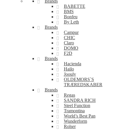
Brands
BABETTE
BMS
Bonfeu
By Leth
Brands
Campur
CHIC
Claro
DOMO
F2D
Brands
Hacienda
Hailo
Joouly
OLDEMORS`S
TRÆREDSKABER
Brands
Regas
SANDRA RICH
Steel Function
Tramontina
World’s Best Pan
Wunderform
Rolser