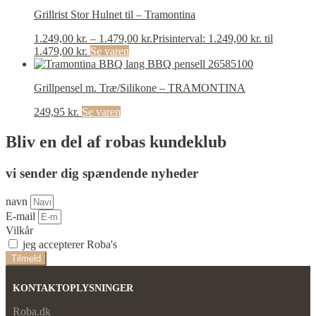
Grillrist Stor Hulnet til – Tramontina
1.249,00
kr.
–
1.479,00
kr.
Prisinterval: 1.249,00 kr. til
1.479,00 kr.
Se varen
Grillpensel m. Træ/Silikone – TRAMONTINA
249,95
kr.
Se varen
Bliv en del af robas kundeklub
vi sender dig spændende nyheder
navn
E-mail
Vilkår
jeg accepterer Roba's
vilkår
Tilmeld
KONTAKTOPLYSNINGER
Roba.dk