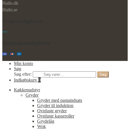
Hailo.dk
Hailo.se
Fragtmuligheder
betalingsmuligheder
Min konto
Søg
Søg efter:
Søg
Indkøbskurv
0
Køkkenudstyr
Gryder
Gryder med pastaindsats
Gryder til induktion
Ovnfaste gryder
Ovnfaste kasseroller
Grydelåg
Wok