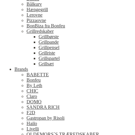
Bålkurv
Hængegrill
Lerovne
Pizzaovne
BonBiza fra Bonfeu
Grillredskaber
Grillbørste
Grillpande
Grillpensel
Grillriste
Grillspartel
Grillsæt
Brands
BABETTE
Bonfeu
By Leth
CHIC
Claro
DOMO
SANDRA RICH
F2D
Gastropan by Risoli
Hailo
Livelli
OLDEMORS`S TRÆREDSKABER