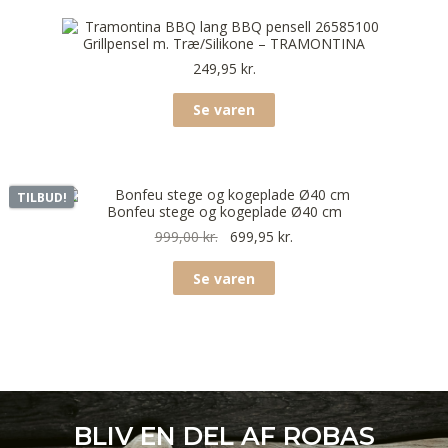
Grillpensel m. Træ/Silikone – TRAMONTINA
249,95
kr.
Se varen
TILBUD!
Bonfeu stege og kogeplade Ø40 cm
999,00
kr.
699,95
kr.
Se varen
BLIV EN DEL AF ROBAS