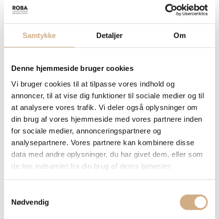
HACIENDA Ø50 CM BÅLKURV – BÅLKUGLE – ILDKUGLE –
MOTIV BLADE – RUST
Samtykke
Detaljer
Om
Hacienda Leaves bålkurv kaster et smukt lys og varme ud i
omgivelserne grundet De smukke laser udskårne blade
Diameter Ø 50 cm – Højde 61 cm – vægt ca. 7 Kg
Denne hjemmeside bruger cookies
Står noget mere solidt end mange lignende modeller grundet den
Vi bruger cookies til at tilpasse vores indhold og
forholdsvis store fod.
annoncer, til at vise dig funktioner til sociale medier og til
Materiale Stål i Rust finish.
at analysere vores trafik. Vi deler også oplysninger om
Den vil med eller uden ild være en smuk og dekorativ skulptur i
din brug af vores hjemmeside med vores partnere inden
haven eller på terrassen.
for sociale medier, annonceringspartnere og
analysepartnere. Vores partnere kan kombinere disse
data med andre oplysninger, du har givet dem, eller som
de har indsamlet fra din brug af deres tjenester.
S
Nødvendig
a
m