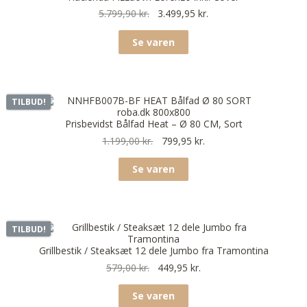
5.799,90
kr.
3.499,95
kr.
Se varen
TILBUD!
Prisbevidst Bålfad Heat – Ø 80 CM, Sort
1.199,00
kr.
799,95
kr.
Se varen
TILBUD!
Grillbestik / Steaksæt 12 dele Jumbo fra Tramontina
579,00
kr.
449,95
kr.
Se varen