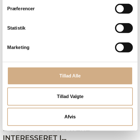
t
Præferencer
y
k
k
Statistik
e
v
Marketing
a
l
g
Tillad Alle
Tillad Valgte
Afvis
DU KUNNE OGSÅ VÆRE
INTERESSERET I…