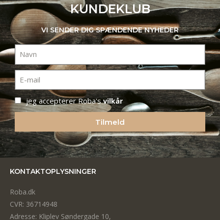
KUNDEKLUB
VI SENDER DIG SPÆNDENDE NYHEDER
jeg accepterer Roba's
vilkår
Tilmeld
KONTAKTOPLYSNINGER
Roba.dk
CVR: 36714948
Adresse: Kliplev Søndergade 10,