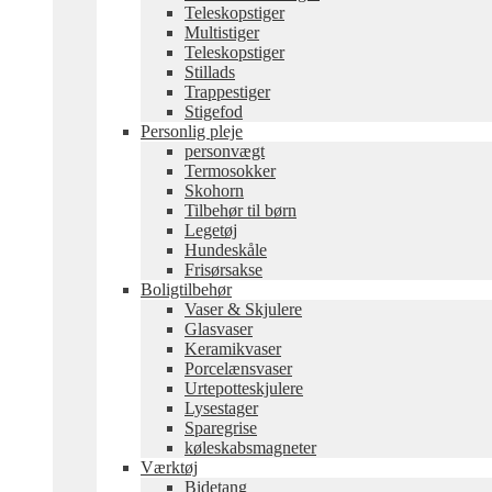
Teleskopstiger
Multistiger
Teleskopstiger
Stillads
Trappestiger
Stigefod
Personlig pleje
personvægt
Termosokker
Skohorn
Tilbehør til børn
Legetøj
Hundeskåle
Frisørsakse
Boligtilbehør
Vaser & Skjulere
Glasvaser
Keramikvaser
Porcelænsvaser
Urtepotteskjulere
Lysestager
Sparegrise
køleskabsmagneter
Værktøj
Bidetang