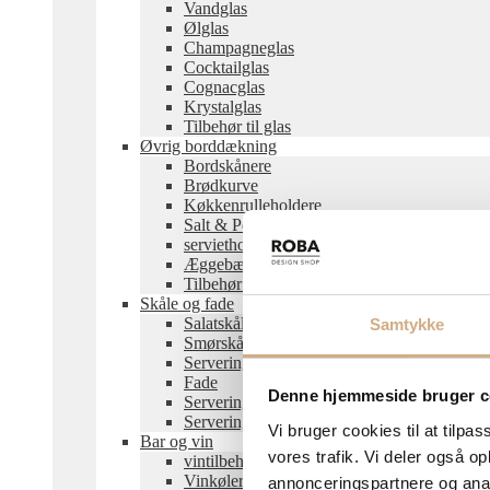
Vandglas
Ølglas
Champagneglas
Cocktailglas
Cognacglas
Krystalglas
Tilbehør til glas
Øvrig borddækning
Bordskånere
Brødkurve
Køkkenrulleholdere
Salt & Pebersæt
servietholdere
Æggebægere
Tilbehør til borddækning
Skåle og fade
Salatskåle
Samtykke
Smørskåle
Serveringsskåle
Fade
Denne hjemmeside bruger c
Serveringstallerkener
Serveringsbakker
Vi bruger cookies til at tilpas
Bar og vin
vores trafik. Vi deler også 
vintilbehør
Vinkøler
annonceringspartnere og anal