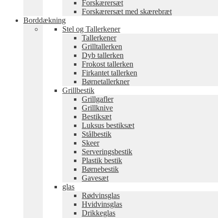
Forskærersæt
Forskærersæt med skærebræt
Borddækning
Stel og Tallerkener
Tallerkener
Grilltallerken
Dyb tallerken
Frokost tallerken
Firkantet tallerken
Børnetallerkner
Grillbestik
Grillgafler
Grillknive
Bestiksæt
Luksus bestiksæt
Stålbestik
Skeer
Serveringsbestik
Plastik bestik
Børnebestik
Gavesæt
glas
Rødvinsglas
Hvidvinsglas
Drikkeglas