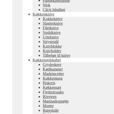
Pandekagepande
Wok
Click håndtag
Køkkenknive
Kokkeknive
Slagterknive
Filetknive
Sushiknive
Urteknive
Strygestål
Knivblokke
Knivholder
Tilbehør til knive
Køkkenredskaber
Grydeskeer
Kødhammer
Madpincetter
Køkkentang
Piskeris
Køkkensæt
Fjerkræssaks
Rivejern
Marinadesprøjte
Morter
Røreskåle