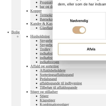
Proptrækker
dem, eller som de har indsaml
bar og drinks
Kopper
Termokrus
Samtykkevalg
Børnekopper og -krus
Nødvendig
Kander & Karafler
Glasflasker
Bolig
Husholdning
Strygebrætter
Strygebetræk
Afvis
Trolley
indkøbstaske
indkøbstrolley
indkøbsvogn
Affald og sortering
Affaldsbeholdere
Sorteringsaffaldsspand
Pedalspand
affaldsspande til indbygning
Tilbehør til affaldsspande
Stiger og stilladser
Stiger
Klapstiger
Kombinationsstiger