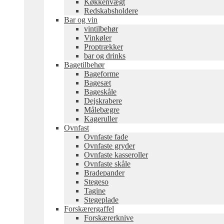
Køkkenvægt
Redskabsholdere
Bar og vin
vintilbehør
Vinkøler
Proptrækker
bar og drinks
Bagetilbehør
Bageforme
Bagesæt
Bageskåle
Dejskrabere
Målebægre
Kageruller
Ovnfast
Ovnfaste fade
Ovnfaste gryder
Ovnfaste kasseroller
Ovnfaste skåle
Bradepander
Stegeso
Tagine
Stegeplade
Forskærergaffel
Forskærerknive