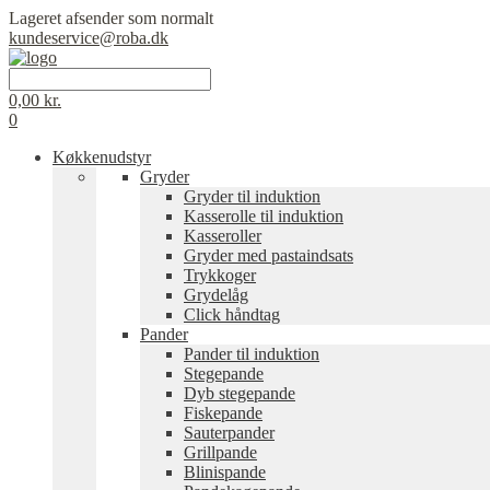
Lageret afsender som normalt
kundeservice@roba.dk
0,00
kr.
0
Køkkenudstyr
Gryder
Gryder til induktion
Kasserolle til induktion
Kasseroller
Gryder med pastaindsats
Trykkoger
Grydelåg
Click håndtag
Pander
Pander til induktion
Stegepande
Dyb stegepande
Fiskepande
Sauterpander
Grillpande
Blinispande