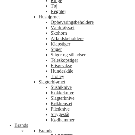
Ringe
Tøj
Regntøj
Hushjørnet
Opbevaringsbeholdere
Værktøjssæt
Skohorn
Affaldsbeholdere
Klapstiger
Stiger
Stiger og stilladser
Teleskopstiger
Frisørsakse
Hundeskåle
Trolley
Slagterhjørnet
Sushiknive
Kokkeknive
Slagterknive
Køkkensæt
Filetknive
Strygestål
Kødhammer
Brands
Brands