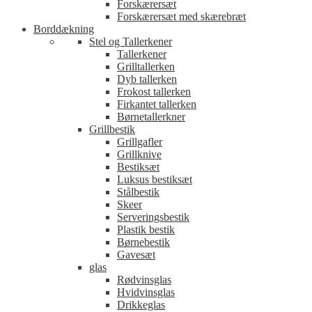
Forskærersæt
Forskærersæt med skærebræt
Borddækning
Stel og Tallerkener
Tallerkener
Grilltallerken
Dyb tallerken
Frokost tallerken
Firkantet tallerken
Børnetallerkner
Grillbestik
Grillgafler
Grillknive
Bestiksæt
Luksus bestiksæt
Stålbestik
Skeer
Serveringsbestik
Plastik bestik
Børnebestik
Gavesæt
glas
Rødvinsglas
Hvidvinsglas
Drikkeglas