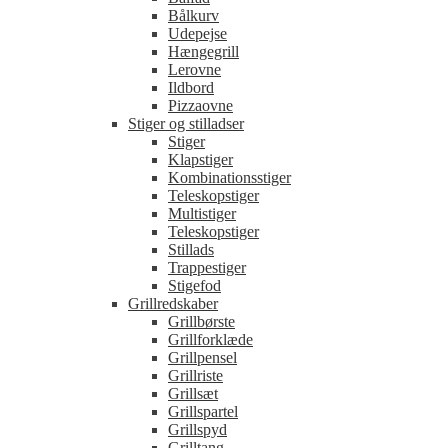
Bålkurv
Udepejse
Hængegrill
Lerovne
Ildbord
Pizzaovne
Stiger og stilladser
Stiger
Klapstiger
Kombinationsstiger
Teleskopstiger
Multistiger
Teleskopstiger
Stillads
Trappestiger
Stigefod
Grillredskaber
Grillbørste
Grillforklæde
Grillpensel
Grillriste
Grillsæt
Grillspartel
Grillspyd
Grilltang