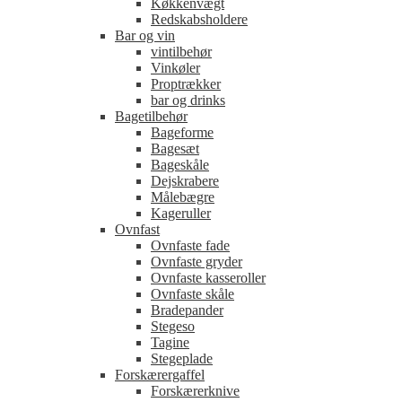
Køkkenvægt
Redskabsholdere
Bar og vin
vintilbehør
Vinkøler
Proptrækker
bar og drinks
Bagetilbehør
Bageforme
Bagesæt
Bageskåle
Dejskrabere
Målebægre
Kageruller
Ovnfast
Ovnfaste fade
Ovnfaste gryder
Ovnfaste kasseroller
Ovnfaste skåle
Bradepander
Stegeso
Tagine
Stegeplade
Forskærergaffel
Forskærerknive