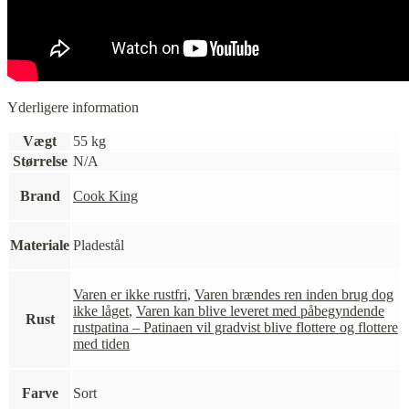
Yderligere information
Vægt
55 kg
Størrelse
N/A
Brand
Cook King
Materiale
Pladestål
Varen er ikke rustfri
,
Varen brændes ren inden brug dog
ikke låget
,
Varen kan blive leveret med påbegyndende
Rust
rustpatina – Patinaen vil gradvist blive flottere og flottere
med tiden
Farve
Sort