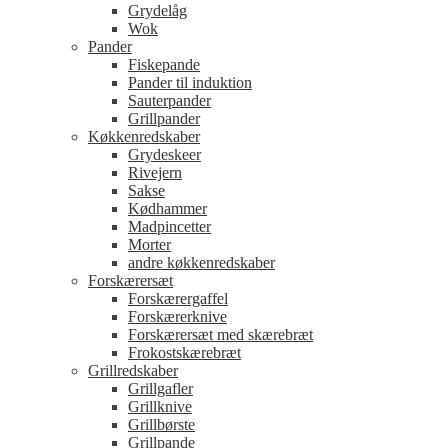
Grydelåg
Wok
Pander
Fiskepande
Pander til induktion
Sauterpander
Grillpander
Køkkenredskaber
Grydeskeer
Rivejern
Sakse
Kødhammer
Madpincetter
Morter
andre køkkenredskaber
Forskærersæt
Forskærergaffel
Forskærerknive
Forskærersæt med skærebræt
Frokostskærebræt
Grillredskaber
Grillgafler
Grillknive
Grillbørste
Grillpande