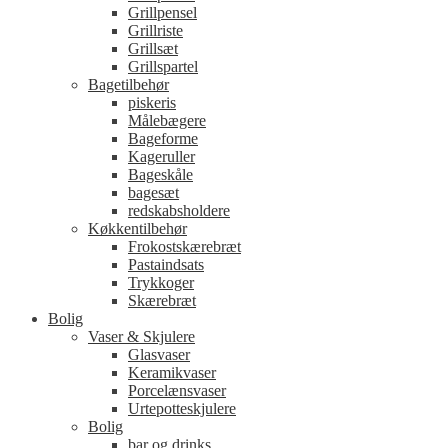
Grillpensel
Grillriste
Grillsæt
Grillspartel
Bagetilbehør
piskeris
Målebægere
Bageforme
Kageruller
Bageskåle
bagesæt
redskabsholdere
Køkkentilbehør
Frokostskærebræt
Pastaindsats
Trykkoger
Skærebræt
Bolig
Vaser & Skjulere
Glasvaser
Keramikvaser
Porcelænsvaser
Urtepotteskjulere
Bolig
bar og drinks