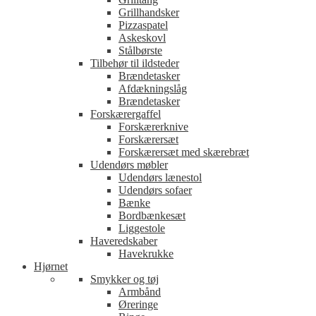
Grillhandsker
Pizzaspatel
Askeskovl
Stålbørste
Tilbehør til ildsteder
Brændetasker
Afdækningslåg
Brændetasker
Forskærergaffel
Forskærerknive
Forskærersæt
Forskærersæt med skærebræt
Udendørs møbler
Udendørs lænestol
Udendørs sofaer
Bænke
Bordbænkesæt
Liggestole
Haveredskaber
Havekrukke
Hjørnet
Smykker og tøj
Armbånd
Øreringe