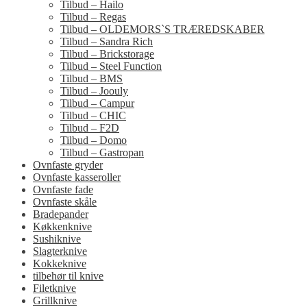
Tilbud – Hailo
Tilbud – Regas
Tilbud – OLDEMORS`S TRÆREDSKABER
Tilbud – Sandra Rich
Tilbud – Brickstorage
Tilbud – Steel Function
Tilbud – BMS
Tilbud – Joouly
Tilbud – Campur
Tilbud – CHIC
Tilbud – F2D
Tilbud – Domo
Tilbud – Gastropan
Ovnfaste gryder
Ovnfaste kasseroller
Ovnfaste fade
Ovnfaste skåle
Bradepander
Køkkenknive
Sushiknive
Slagterknive
Kokkeknive
tilbehør til knive
Filetknive
Grillknive