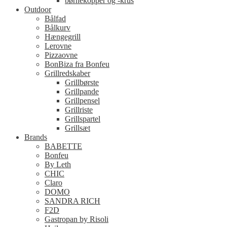
børnekopper og -krus
Outdoor
Bålfad
Bålkurv
Hængegrill
Lerovne
Pizzaovne
BonBiza fra Bonfeu
Grillredskaber
Grillbørste
Grillpande
Grillpensel
Grillriste
Grillspartel
Grillsæt
Brands
BABETTE
Bonfeu
By Leth
CHIC
Claro
DOMO
SANDRA RICH
F2D
Gastropan by Risoli