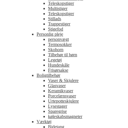
Teleskopstiger
Multistiger
Teleskopstiger
Stillads
Trappestiger
Stigefod
Personlig pleje
personvægt
Termosokker
Skohorn
Tilbehør til børn
Legetøj
Hundeskåle
Frisørsakse
Boligtilbehør
Vaser & Skjulere
Glasvaser
Keramikvaser
Porcelænsvaser
Urtepotteskjulere
Lysestager
Sparegrise
køleskabsmagneter
Værktøj
Bidetang