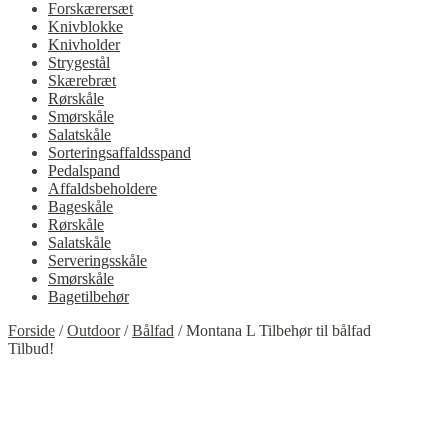
Forskærersæt
Knivblokke
Knivholder
Strygestål
Skærebræt
Rørskåle
Smørskåle
Salatskåle
Sorteringsaffaldsspand
Pedalspand
Affaldsbeholdere
Bageskåle
Rørskåle
Salatskåle
Serveringsskåle
Smørskåle
Bagetilbehør
Forside
/
Outdoor
/
Bålfad
/
Montana L Tilbehør til bålfad
Tilbud!