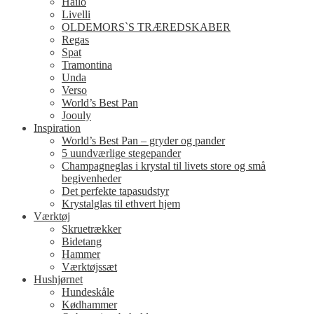
Hailo
Livelli
OLDEMORS`S TRÆREDSKABER
Regas
Spat
Tramontina
Unda
Verso
World’s Best Pan
Joouly
Inspiration
World’s Best Pan – gryder og pander
5 uundværlige stegepander
Champagneglas i krystal til livets store og små
begivenheder
Det perfekte tapasudstyr
Krystalglas til ethvert hjem
Værktøj
Skruetrækker
Bidetang
Hammer
Værktøjssæt
Hushjørnet
Hundeskåle
Kødhammer