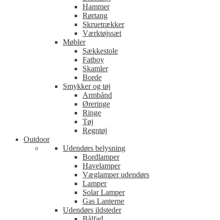
Hammer
Rørtang
Skruetrækker
Værktøjssæt
Møbler
Sækkestole
Fatboy
Skamler
Borde
Smykker og tøj
Armbånd
Øreringe
Ringe
Tøj
Regntøj
Outdoor
Udendørs belysning
Bordlamper
Havelamper
Væglamper udendørs
Lamper
Solar Lamper
Gas Lanterne
Udendørs ildsteder
Bålfad