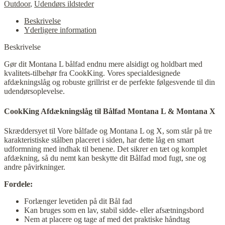
Outdoor
,
Udendørs ildsteder
Beskrivelse
Yderligere information
Beskrivelse
Gør dit Montana L bålfad endnu mere alsidigt og holdbart med
kvalitets-tilbehør fra CookKing. Vores specialdesignede
afdækningslåg og robuste grillrist er de perfekte følgesvende til din
udendørsoplevelse.
CookKing Afdækningslåg til Bålfad Montana L & Montana X
Skræddersyet til Vore bålfade og Montana L og X, som står på tre
karakteristiske stålben placeret i siden, har dette låg en smart
udformning med indhak til benene. Det sikrer en tæt og komplet
afdækning, så du nemt kan beskytte dit Bålfad mod fugt, sne og
andre påvirkninger.
Fordele:
Forlænger levetiden på dit Bål fad
Kan bruges som en lav, stabil sidde- eller afsætningsbord
Nem at placere og tage af med det praktiske håndtag