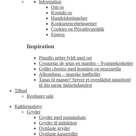
Information
Om os
Kontakt os
Handelsbetingelser
Konkurrencebetingelser
Cookies og Privatlivspolitik
Engros
Inspiration
Piquillo peber fyldt med ost
Croquetas de setas en mambo – Svampekroketter
Grillet chorizo med honning og mozzarella
Albondigas – spanske kødboller
Tapas til mange? Server et overdådigt tapasbord
til din næste fødselsdagsfest
Tilbud
Restlager salg
Køkkenudstyr
Gryder
Gryder med pastaindsats
Gryder til induktion
Ovnfaste gryder
Ovnfaste kasseroller