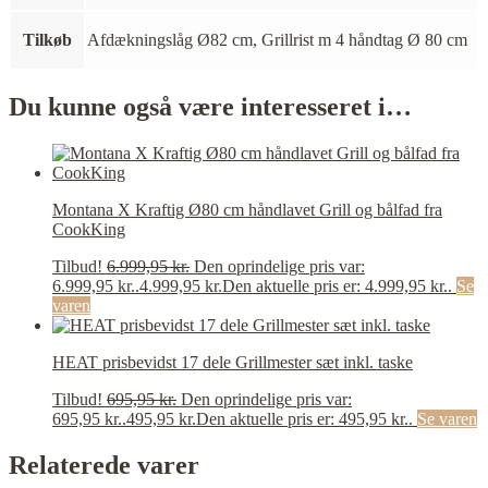
Tilkøb
Afdækningslåg Ø82 cm, Grillrist m 4 håndtag Ø 80 cm
Du kunne også være interesseret i…
Montana X Kraftig Ø80 cm håndlavet Grill og bålfad fra
CookKing
Tilbud!
6.999,95
kr.
Den oprindelige pris var:
6.999,95 kr..
4.999,95
kr.
Den aktuelle pris er: 4.999,95 kr..
Se
varen
HEAT prisbevidst 17 dele Grillmester sæt inkl. taske
Tilbud!
695,95
kr.
Den oprindelige pris var:
695,95 kr..
495,95
kr.
Den aktuelle pris er: 495,95 kr..
Se varen
Relaterede varer