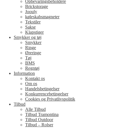
Opbevaringsbeholdere
Brickstorage
Joouly
køleskabsmagneter
Tekstiler
Sakse
Klapstiger
Smykker og tøj
Smykker
Ringe
Øreringe
Tøj
BMS
Regntøj
Information
Kontakt os
Om os
Handelsbetingelser
Konkurrencebetingelser
Cookies og Privatlivspolitik
Tilbud
Alle Tilbud
Tilbud Tramontina
Tilbud Outdoor
Tilbud – Rolser