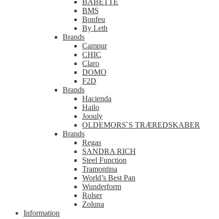
BABETTE
BMS
Bonfeu
By Leth
Brands
Campur
CHIC
Claro
DOMO
F2D
Brands
Hacienda
Hailo
Joouly
OLDEMORS`S TRÆREDSKABER
Brands
Regas
SANDRA RICH
Steel Function
Tramontina
World’s Best Pan
Wunderform
Rolser
Zoluna
Information