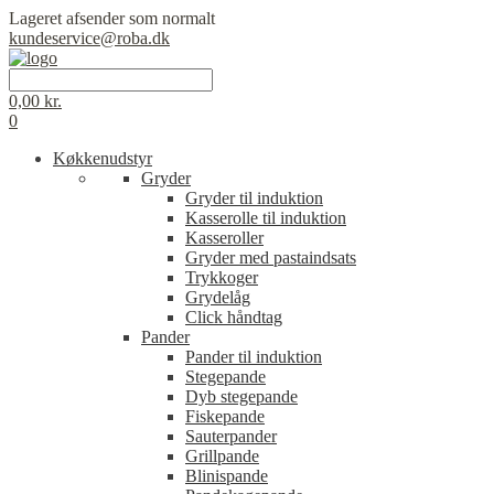
Lageret afsender som normalt
kundeservice@roba.dk
0,00
kr.
0
Køkkenudstyr
Gryder
Gryder til induktion
Kasserolle til induktion
Kasseroller
Gryder med pastaindsats
Trykkoger
Grydelåg
Click håndtag
Pander
Pander til induktion
Stegepande
Dyb stegepande
Fiskepande
Sauterpander
Grillpande
Blinispande