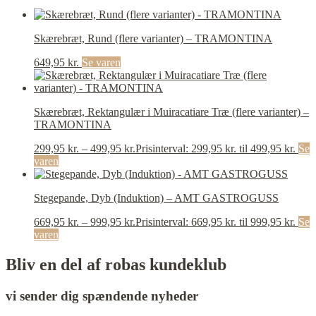
Skærebræt, Rund (flere varianter) – TRAMONTINA
649,95
kr.
Se varen
Skærebræt, Rektangulær i Muiracatiare Træ (flere varianter) –
TRAMONTINA
299,95
kr.
–
499,95
kr.
Prisinterval: 299,95 kr. til 499,95 kr.
Se
varen
Stegepande, Dyb (Induktion) – AMT GASTROGUSS
669,95
kr.
–
999,95
kr.
Prisinterval: 669,95 kr. til 999,95 kr.
Se
varen
Bliv en del af robas kundeklub
vi sender dig spændende nyheder