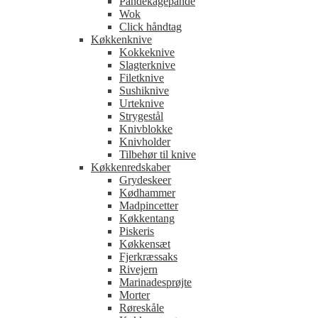
Pandekagepande
Wok
Click håndtag
Køkkenknive
Kokkeknive
Slagterknive
Filetknive
Sushiknive
Urteknive
Strygestål
Knivblokke
Knivholder
Tilbehør til knive
Køkkenredskaber
Grydeskeer
Kødhammer
Madpincetter
Køkkentang
Piskeris
Køkkensæt
Fjerkræssaks
Rivejern
Marinadesprøjte
Morter
Røreskåle