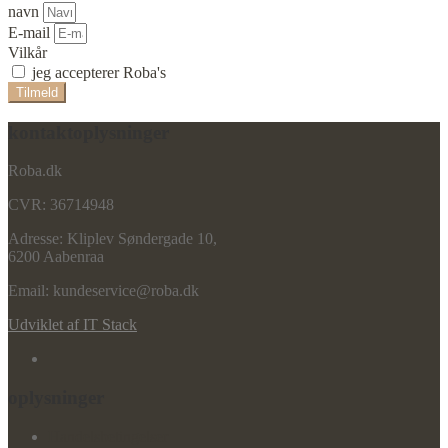
navn
E-mail
Vilkår
jeg accepterer Roba's
vilkår
Tilmeld
kontaktoplysninger
Roba.dk
CVR: 36714948
Adresse: Kliplev Søndergade 10,
6200 Aabenraa
Email: kundeservice@roba.dk
Udviklet af IT Stack
oplysninger
Handelsbetingelser