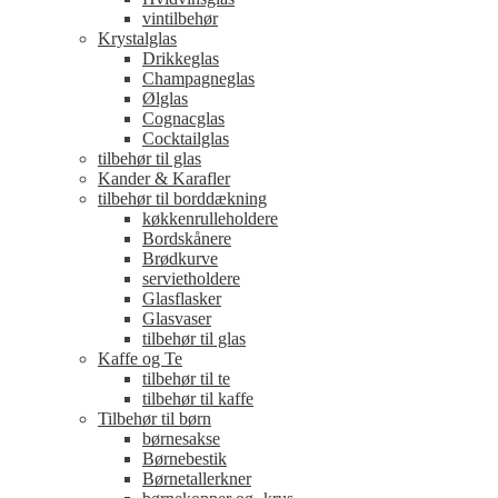
vintilbehør
Krystalglas
Drikkeglas
Champagneglas
Ølglas
Cognacglas
Cocktailglas
tilbehør til glas
Kander & Karafler
tilbehør til borddækning
køkkenrulleholdere
Bordskånere
Brødkurve
servietholdere
Glasflasker
Glasvaser
tilbehør til glas
Kaffe og Te
tilbehør til te
tilbehør til kaffe
Tilbehør til børn
børnesakse
Børnebestik
Børnetallerkner