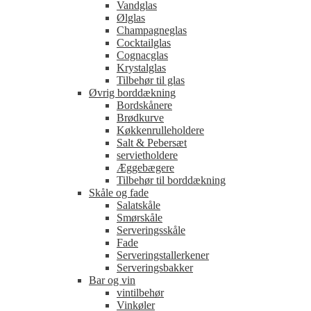
Vandglas
Ølglas
Champagneglas
Cocktailglas
Cognacglas
Krystalglas
Tilbehør til glas
Øvrig borddækning
Bordskånere
Brødkurve
Køkkenrulleholdere
Salt & Pebersæt
servietholdere
Æggebægere
Tilbehør til borddækning
Skåle og fade
Salatskåle
Smørskåle
Serveringsskåle
Fade
Serveringstallerkener
Serveringsbakker
Bar og vin
vintilbehør
Vinkøler