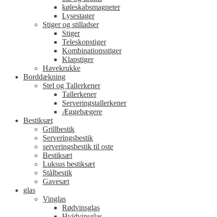
køleskabsmagneter
Lysestager
Stiger og stilladser
Stiger
Teleskopstiger
Kombinationsstiger
Klapstiger
Havekrukke
Borddækning
Stel og Tallerkener
Tallerkener
Serveringstallerkener
Æggebægere
Bestiksæt
Grillbestik
Serveringsbestik
serveringsbestik til oste
Bestiksæt
Luksus bestiksæt
Stålbestik
Gavesæt
glas
Vinglas
Rødvinsglas
Hvidvinsglas