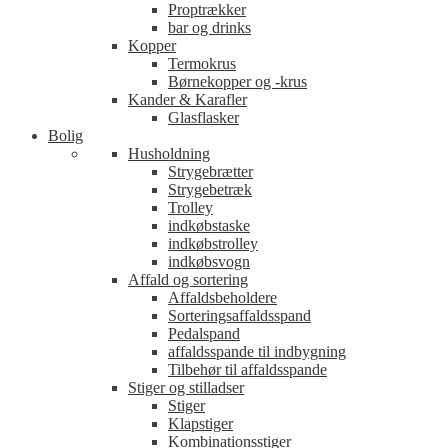
Proptrækker
bar og drinks
Kopper
Termokrus
Børnekopper og -krus
Kander & Karafler
Glasflasker
Bolig
Husholdning
Strygebrætter
Strygebetræk
Trolley
indkøbstaske
indkøbstrolley
indkøbsvogn
Affald og sortering
Affaldsbeholdere
Sorteringsaffaldsspand
Pedalspand
affaldsspande til indbygning
Tilbehør til affaldsspande
Stiger og stilladser
Stiger
Klapstiger
Kombinationsstiger