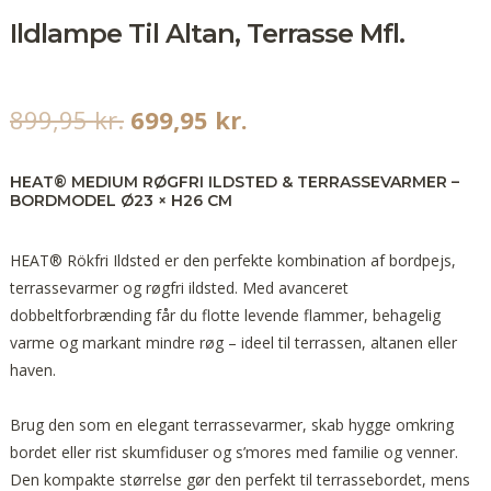
Ildlampe Til Altan, Terrasse Mfl.
899,95
kr.
699,95
kr.
HEAT® MEDIUM RØGFRI ILDSTED & TERRASSEVARMER –
BORDMODEL Ø23 × H26 CM
HEAT® Rökfri Ildsted er den perfekte kombination af bordpejs,
terrassevarmer og røgfri ildsted. Med avanceret
dobbeltforbrænding får du flotte levende flammer, behagelig
varme og markant mindre røg – ideel til terrassen, altanen eller
haven.
Brug den som en elegant terrassevarmer, skab hygge omkring
bordet eller rist skumfiduser og s’mores med familie og venner.
Den kompakte størrelse gør den perfekt til terrassebordet, mens