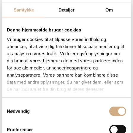
markant mindre røg og lugtgener. Perfekt til afslappende
sommeraftener, hyggelige sammenkomster eller til at riste
Samtykke
Detaljer
Om
skumfiduser og lave s’mores med familie og venner.
Denne hjemmeside bruger cookies
Bemærk: Ildstedet skal altid placeres på et varmefast og ikke-
brændbart underlag.
Vi bruger cookies til at tilpasse vores indhold og
Røgfri teknologi – mere ild, mindre røg
annoncer, til at vise dig funktioner til sociale medier og til
at analysere vores trafik. Vi deler også oplysninger om
din brug af vores hjemmeside med vores partnere inden
HEAT Bordmodel er udviklet med et avanceret
for sociale medier, annonceringspartnere og
dobbeltforbrændingssystem, der giver en renere og mere effektiv
analysepartnere. Vores partnere kan kombinere disse
forbrænding end traditionelle ildsteder. Den smarte dobbeltvæg
data med andre oplysninger, du har givet dem, eller som
leder frisk luft ind gennem de nederste luftåbninger. Luften
de har indsamlet fra din brug af deres tjenester.
opvarmes mellem væggene og føres tilbage til toppen af
ildstedet, hvor den antænder røggasserne en ekstra gang. Denne
S
sekundære forbrænding reducerer røgdannelsen betydeligt og
Nødvendig
a
skaber flotte, levende flammer.
m
t
Fordele ved den røgfri teknologi:
Præferencer