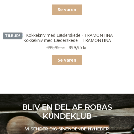
Se varen
TILBUD!
Kokkekniv med Læderskede – TRAMONTINA
499,95
kr.
399,95
kr.
Se varen
BLIV EN DEL AF ROBAS
KUNDEKLUB
VI SENDER DIG SPÆNDENDE NYHEDER