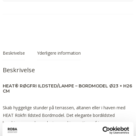
Beskrivelse
Yderligere information
Beskrivelse
HEAT® RØGFRI ILDSTED/LAMPE – BORDMODEL Ø23 × H26
CM
Skab hyggelige stunder på terrassen, altanen eller i haven med
HEAT Rökfri Ildsted Bordmodel. Det elegante bordildsted
kombinerer moderne design med innovativ røgfri
forbrændingsteknologi, så du kan nyde levende flammer med