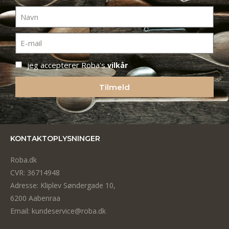
jeg accepterer Roba's
vilkår
Tilmeld
KONTAKTOPLYSNINGER
Roba.dk
CVR: 36714948
Adresse: Kliplev Søndergade 10,
6200 Aabenraa
Email: kundeservice@roba.dk