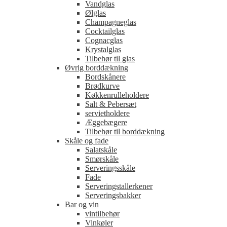
Vandglas
Ølglas
Champagneglas
Cocktailglas
Cognacglas
Krystalglas
Tilbehør til glas
Øvrig borddækning
Bordskånere
Brødkurve
Køkkenrulleholdere
Salt & Pebersæt
servietholdere
Æggebægere
Tilbehør til borddækning
Skåle og fade
Salatskåle
Smørskåle
Serveringsskåle
Fade
Serveringstallerkener
Serveringsbakker
Bar og vin
vintilbehør
Vinkøler