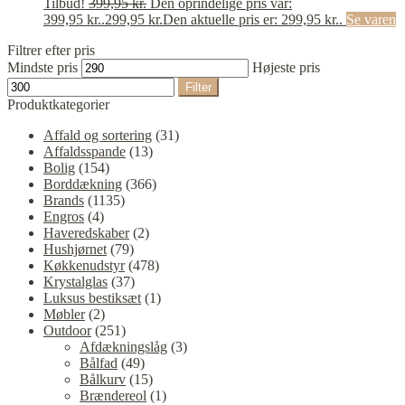
Tilbud!
399,95
kr.
Den oprindelige pris var:
399,95 kr..
299,95
kr.
Den aktuelle pris er: 299,95 kr..
Se varen
Filtrer efter pris
Mindste pris
Højeste pris
Filter
Produktkategorier
Affald og sortering
(31)
Affaldsspande
(13)
Bolig
(154)
Borddækning
(366)
Brands
(1135)
Engros
(4)
Haveredskaber
(2)
Hushjørnet
(79)
Køkkenudstyr
(478)
Krystalglas
(37)
Luksus bestiksæt
(1)
Møbler
(2)
Outdoor
(251)
Afdækningslåg
(3)
Bålfad
(49)
Bålkurv
(15)
Brændereol
(1)