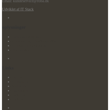
Email: kundeservice@roba.dk
Udviklet af IT Stack
oplysninger
Handelsbetingelser
Cookies- og Privatlivspolitik
Konkurrencebetingelser
Find smiley
Links
Om os
Kontakt os
Min konto
Inspiration
Hailo.dk
Hailo.se