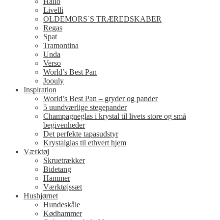
Hailo
Livelli
OLDEMORS`S TRÆREDSKABER
Regas
Spat
Tramontina
Unda
Verso
World’s Best Pan
Joouly
Inspiration
World’s Best Pan – gryder og pander
5 uundværlige stegepander
Champagneglas i krystal til livets store og små
begivenheder
Det perfekte tapasudstyr
Krystalglas til ethvert hjem
Værktøj
Skruetrækker
Bidetang
Hammer
Værktøjssæt
Hushjørnet
Hundeskåle
Kødhammer