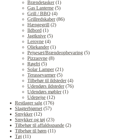
Brændetasker
(1)
Gas Lanterne
(5)
Grill / BBQ
(4)
Grillredskaber
(86)
Hængegrill
(2)
Ildbord
(1)
Jagtknive
(5)
Lerovne
(4)
Oliekander
(1)
Pejsesæt/Brændeopbevaring
(5)
Pizzaovne
(8)
Røgfri
(5)
Solar Lamper
(21)
Terassevarmer
(5)
Tilbehør til ildsteder
(4)
Udendørs ildsteder
(76)
Udendørs møbler
(1)
Udepejse
(12)
Restlager salg
(176)
Slagterhjørnet
(57)
Smykker
(12)
Smykker og tøj
(23)
Tilbehør til affaldsspande
(2)
Tilbehør til børn
(11)
Tøj
(11)