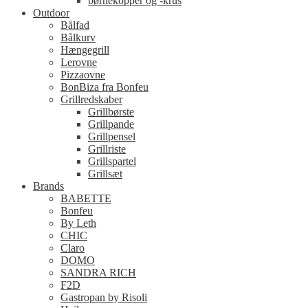
børnekopper og -krus
Outdoor
Bålfad
Bålkurv
Hængegrill
Lerovne
Pizzaovne
BonBiza fra Bonfeu
Grillredskaber
Grillbørste
Grillpande
Grillpensel
Grillriste
Grillspartel
Grillsæt
Brands
BABETTE
Bonfeu
By Leth
CHIC
Claro
DOMO
SANDRA RICH
F2D
Gastropan by Risoli