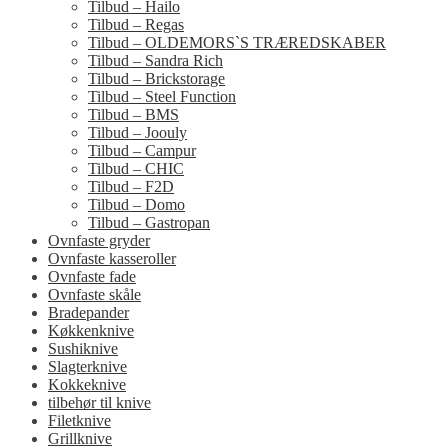
Tilbud – Hailo
Tilbud – Regas
Tilbud – OLDEMORS`S TRÆREDSKABER
Tilbud – Sandra Rich
Tilbud – Brickstorage
Tilbud – Steel Function
Tilbud – BMS
Tilbud – Joouly
Tilbud – Campur
Tilbud – CHIC
Tilbud – F2D
Tilbud – Domo
Tilbud – Gastropan
Ovnfaste gryder
Ovnfaste kasseroller
Ovnfaste fade
Ovnfaste skåle
Bradepander
Køkkenknive
Sushiknive
Slagterknive
Kokkeknive
tilbehør til knive
Filetknive
Grillknive