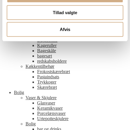
Grillpensel
Grillriste
Tillad valgte
Grillsæt
Grillspartel
Bagetilbehør
Afvis
piskeris
Målebægere
Bageforme
Kageruller
Bageskåle
bagesæt
redskabsholdere
Køkkentilbehør
Frokostskærebræt
Pastaindsats
Trykkoger
Skærebræt
Bolig
Vaser & Skjulere
Glasvaser
Keramikvaser
Porcelænsvaser
Urtepotteskjulere
Bolig
bar og drinks