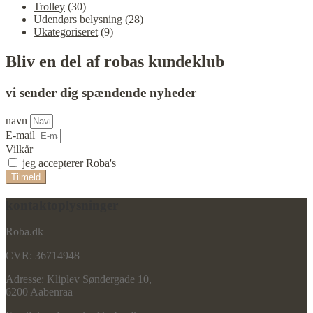
Trolley
(30)
Udendørs belysning
(28)
Ukategoriseret
(9)
Bliv en del af robas kundeklub
vi sender dig spændende nyheder
navn
E-mail
Vilkår
jeg accepterer Roba's
vilkår
Tilmeld
kontaktoplysninger
Roba.dk
CVR: 36714948
Adresse: Kliplev Søndergade 10,
6200 Aabenraa