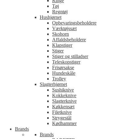
Ringe
Tøj
Regntøj
Hushjørnet
Opbevaringsbeholdere
Værktøjssæt
Skohorn
Affaldsbeholdere
Klapstiger
Stiger
Stiger og stilladser
Teleskopstiger
Frisørsakse
Hundeskåle
Trolley
Slagterhjørnet
Sushiknive
Kokkeknive
Slagterknive
Køkkensæt
Filetknive
Strygestål
Kødhammer
Brands
Brands