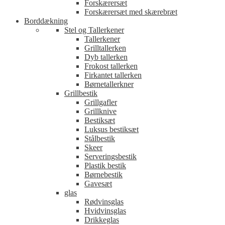
Forskærersæt
Forskærersæt med skærebræt
Borddækning
Stel og Tallerkener
Tallerkener
Grilltallerken
Dyb tallerken
Frokost tallerken
Firkantet tallerken
Børnetallerkner
Grillbestik
Grillgafler
Grillknive
Bestiksæt
Luksus bestiksæt
Stålbestik
Skeer
Serveringsbestik
Plastik bestik
Børnebestik
Gavesæt
glas
Rødvinsglas
Hvidvinsglas
Drikkeglas