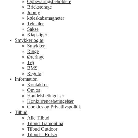
Opbevaringsbeholdere
Brickstorage
Joouly
køleskabsmagneter
Tekstiler
Sakse
Klapstiger
Smykker og tøj
Smykker
Ringe
Øreringe
Tøj
BMS
Regntøj
Information
Kontakt os
Om os
Handelsbetingelser
Konkurrencebetingelser
Cookies og Privatlivspolitik
Tilbud
Alle Tilbud
Tilbud Tramontina
Tilbud Outdoor
Tilbud – Rolser