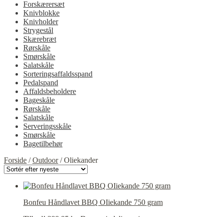
Forskærersæt
Knivblokke
Knivholder
Strygestål
Skærebræt
Rørskåle
Smørskåle
Salatskåle
Sorteringsaffaldsspand
Pedalspand
Affaldsbeholdere
Bageskåle
Rørskåle
Salatskåle
Serveringsskåle
Smørskåle
Bagetilbehør
Forside
/
Outdoor
/
Oliekander
Bonfeu Håndlavet BBQ OIiekande 750 gram