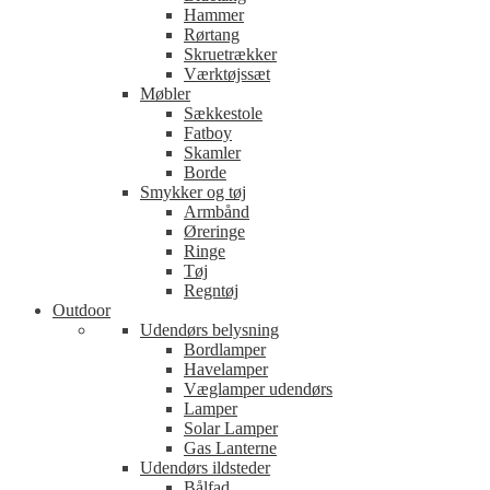
Hammer
Rørtang
Skruetrækker
Værktøjssæt
Møbler
Sækkestole
Fatboy
Skamler
Borde
Smykker og tøj
Armbånd
Øreringe
Ringe
Tøj
Regntøj
Outdoor
Udendørs belysning
Bordlamper
Havelamper
Væglamper udendørs
Lamper
Solar Lamper
Gas Lanterne
Udendørs ildsteder
Bålfad