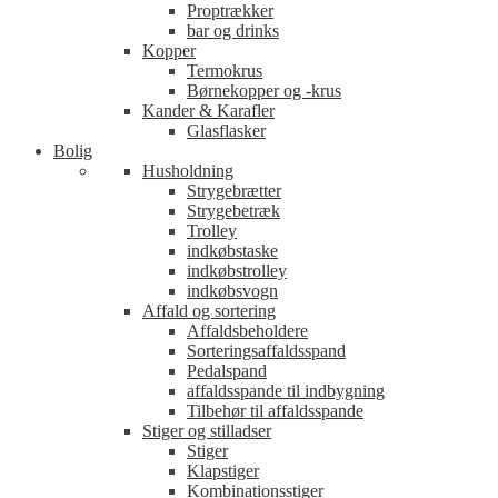
Proptrækker
bar og drinks
Kopper
Termokrus
Børnekopper og -krus
Kander & Karafler
Glasflasker
Bolig
Husholdning
Strygebrætter
Strygebetræk
Trolley
indkøbstaske
indkøbstrolley
indkøbsvogn
Affald og sortering
Affaldsbeholdere
Sorteringsaffaldsspand
Pedalspand
affaldsspande til indbygning
Tilbehør til affaldsspande
Stiger og stilladser
Stiger
Klapstiger
Kombinationsstiger