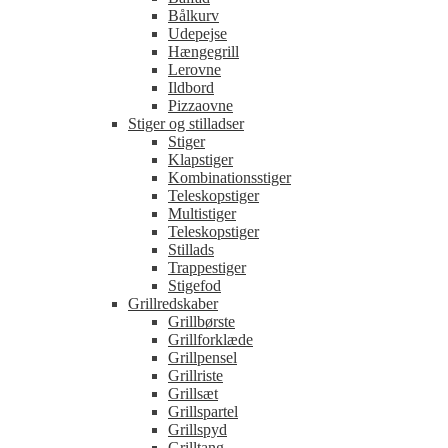
Bålkurv
Udepejse
Hængegrill
Lerovne
Ildbord
Pizzaovne
Stiger og stilladser
Stiger
Klapstiger
Kombinationsstiger
Teleskopstiger
Multistiger
Teleskopstiger
Stillads
Trappestiger
Stigefod
Grillredskaber
Grillbørste
Grillforklæde
Grillpensel
Grillriste
Grillsæt
Grillspartel
Grillspyd
Grilltang