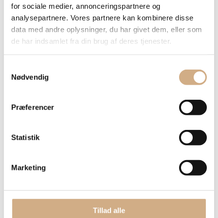
Grydelåg
for sociale medier, annonceringspartnere og
Wok
analysepartnere. Vores partnere kan kombinere disse
Pander
data med andre oplysninger, du har givet dem, eller som
Fiskepande
Pander til induktion
de har indsamlet fra din brug af deres tjenester.
Sauterpander
Grillpander
Køkkenredskaber
Samtykkevalg
Grydeskeer
Nødvendig
Rivejern
Sakse
Kødhammer
Præferencer
Madpincetter
Morter
andre køkkenredskaber
Forskærersæt
Statistik
Forskærergaffel
Forskærerknive
Forskærersæt med skærebræt
Marketing
Frokostskærebræt
Grillredskaber
Grillgafler
Grillknive
Grillbørste
Tillad alle
Grillpande