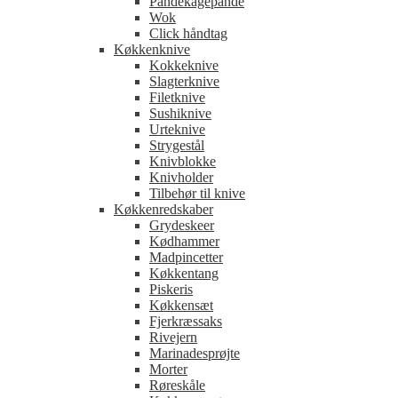
Pandekagepande
Wok
Click håndtag
Køkkenknive
Kokkeknive
Slagterknive
Filetknive
Sushiknive
Urteknive
Strygestål
Knivblokke
Knivholder
Tilbehør til knive
Køkkenredskaber
Grydeskeer
Kødhammer
Madpincetter
Køkkentang
Piskeris
Køkkensæt
Fjerkræssaks
Rivejern
Marinadesprøjte
Morter
Røreskåle