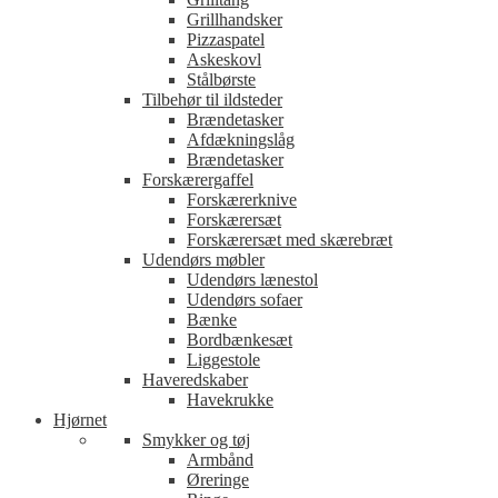
Grillhandsker
Pizzaspatel
Askeskovl
Stålbørste
Tilbehør til ildsteder
Brændetasker
Afdækningslåg
Brændetasker
Forskærergaffel
Forskærerknive
Forskærersæt
Forskærersæt med skærebræt
Udendørs møbler
Udendørs lænestol
Udendørs sofaer
Bænke
Bordbænkesæt
Liggestole
Haveredskaber
Havekrukke
Hjørnet
Smykker og tøj
Armbånd
Øreringe