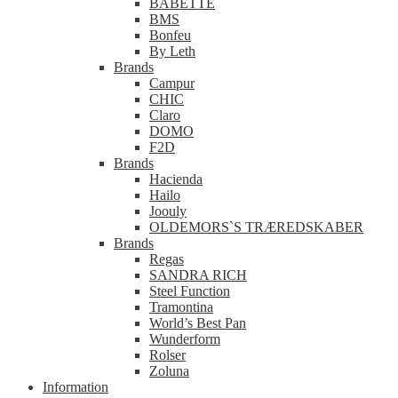
BABETTE
BMS
Bonfeu
By Leth
Brands
Campur
CHIC
Claro
DOMO
F2D
Brands
Hacienda
Hailo
Joouly
OLDEMORS`S TRÆREDSKABER
Brands
Regas
SANDRA RICH
Steel Function
Tramontina
World’s Best Pan
Wunderform
Rolser
Zoluna
Information