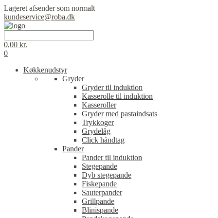
Lageret afsender som normalt
kundeservice@roba.dk
0,00
kr.
0
Køkkenudstyr
Gryder
Gryder til induktion
Kasserolle til induktion
Kasseroller
Gryder med pastaindsats
Trykkoger
Grydelåg
Click håndtag
Pander
Pander til induktion
Stegepande
Dyb stegepande
Fiskepande
Sauterpander
Grillpande
Blinispande