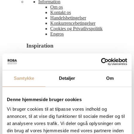
Information
Om os
Kontakt os
Handelsbetingelser
Konkurrencebetingelser
Cookies og Privatlivspolitik
Engros
Inspiration
Piquillo peber fyldt med ost
Croquetas de setas en mambo – Svampekroketter
Grillet chorizo med honning og mozzarella
Albondigas – spanske kødboller
Samtykke
Detaljer
Om
Tapas til mange? Server et overdådigt tapasbord
til din næste fødselsdagsfest
Tilbud
Restlager salg
Denne hjemmeside bruger cookies
Køkkenudstyr
Vi bruger cookies til at tilpasse vores indhold og
Gryder
Gryder med pastaindsats
annoncer, til at vise dig funktioner til sociale medier og til
Gryder til induktion
at analysere vores trafik. Vi deler også oplysninger om
Ovnfaste gryder
din brug af vores hjemmeside med vores partnere inden
Ovnfaste kasseroller