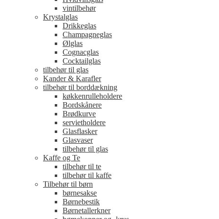
vintilbehør
Krystalglas
Drikkeglas
Champagneglas
Ølglas
Cognacglas
Cocktailglas
tilbehør til glas
Kander & Karafler
tilbehør til borddækning
køkkenrulleholdere
Bordskånere
Brødkurve
servietholdere
Glasflasker
Glasvaser
tilbehør til glas
Kaffe og Te
tilbehør til te
tilbehør til kaffe
Tilbehør til børn
børnesakse
Børnebestik
Børnetallerkner