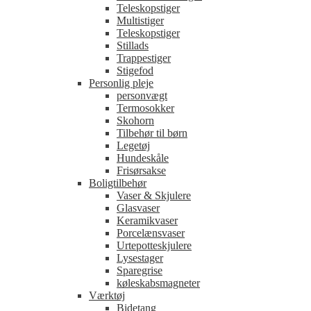
Teleskopstiger
Multistiger
Teleskopstiger
Stillads
Trappestiger
Stigefod
Personlig pleje
personvægt
Termosokker
Skohorn
Tilbehør til børn
Legetøj
Hundeskåle
Frisørsakse
Boligtilbehør
Vaser & Skjulere
Glasvaser
Keramikvaser
Porcelænsvaser
Urtepotteskjulere
Lysestager
Sparegrise
køleskabsmagneter
Værktøj
Bidetang