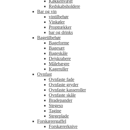
Køkkenvægt
Redskabsholdere
Bar og vin
vintilbehør
Vinkøler
Proptrækker
bar og drinks
Bagetilbehør
Bageforme
Bagesæt
Bageskåle
Dejskrabere
Målebægre
Kageruller
Ovnfast
Ovnfaste fade
Ovnfaste gryder
Ovnfaste kasseroller
Ovnfaste skåle
Bradepander
Stegeso
Tagine
Stegeplade
Forskærergaffel
Forskærerknive