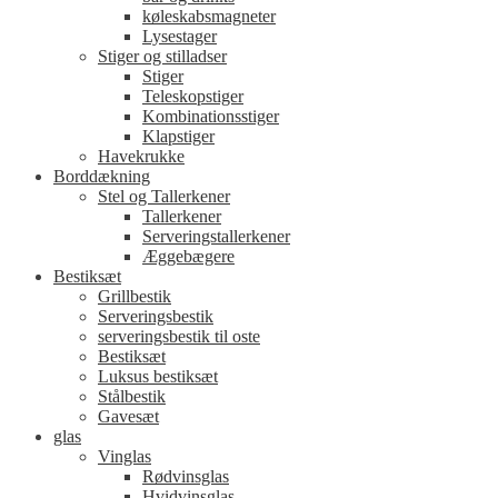
køleskabsmagneter
Lysestager
Stiger og stilladser
Stiger
Teleskopstiger
Kombinationsstiger
Klapstiger
Havekrukke
Borddækning
Stel og Tallerkener
Tallerkener
Serveringstallerkener
Æggebægere
Bestiksæt
Grillbestik
Serveringsbestik
serveringsbestik til oste
Bestiksæt
Luksus bestiksæt
Stålbestik
Gavesæt
glas
Vinglas
Rødvinsglas
Hvidvinsglas